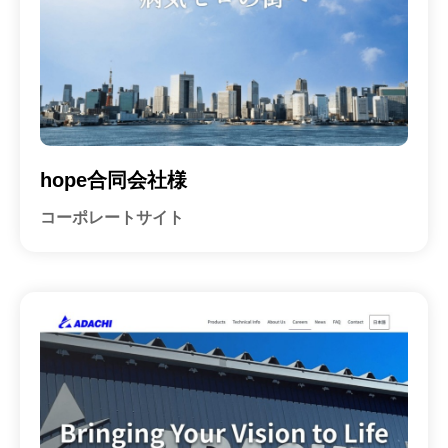
ホ
会
ー
社
ム
ペ
ー
ジ
制
hope合同会社様
作
コーポレートサイト
会
社