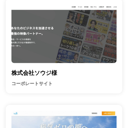
東
区
の
京
W
都
e
渋
b
谷
集
区
客
の
に
も
W
強
e
い
株式会社ソウジ様
b
ホ
集
コーポレートサイト
ー
客
ム
に
ペ
ー
も
ジ
強
制
い
作