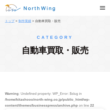
株
ュ
コ
ー
式
メ
ン
会
ニ
株
ュ
テ
社
ー
トップ
>
制作実績
>
自動車買取・販売
式
ン
N
会
o
ツ
r
社
へ
CATEGORY
t
N
ス
h
自動車買取・販売
o
キ
W
ッ
r
i
プ
t
n
h
g
｜
W
東
i
京
n
Warning
: Undefined property: WP_Error::$slug in
都
g
/home/kitashooo/north-wing.co.jp/public_html/wp-
渋
｜
content/themes/businesspress/archive.php
on line
22
谷