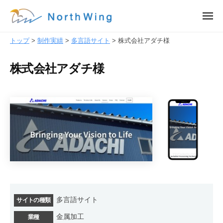
株
ュ
コ
ー
式
メ
ン
会
ニ
株
ュ
テ
社
ー
トップ
>
制作実績
>
多言語サイト
>
株式会社アダチ様
式
ン
N
会
o
ツ
株式会社アダチ様
r
社
へ
t
N
ス
h
o
キ
W
ッ
r
i
プ
t
n
h
g
｜
W
東
i
京
n
都
g
多言語サイト
サイトの種類
渋
｜
谷
金属加工
業種