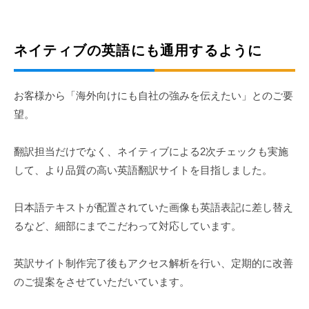
ホ
会
ー
社
ム
ネイティブの英語にも通用するように
ペ
ー
お客様から「海外向けにも自社の強みを伝えたい」とのご要
ジ
望。
制
作
翻訳担当だけでなく、ネイティブによる2次チェックも実施
会
して、より品質の高い英語翻訳サイトを目指しました。
社
日本語テキストが配置されていた画像も英語表記に差し替え
るなど、細部にまでこだわって対応しています。
英訳サイト制作完了後もアクセス解析を行い、定期的に改善
のご提案をさせていただいています。