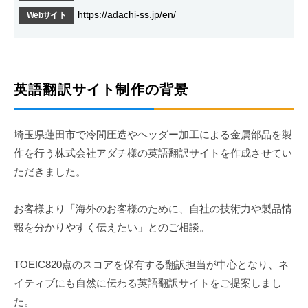
東
区
https://adachi-ss.jp/en/
Webサイト
の
京
W
都
e
渋
b
谷
集
英語翻訳サイト制作の背景
区
客
の
に
埼玉県蓮田市で冷間圧造やヘッダー加工による金属部品を製
も
W
作を行う株式会社アダチ様の英語翻訳サイトを作成させてい
強
e
い
ただきました。
b
ホ
集
ー
お客様より「海外のお客様のために、自社の技術力や製品情
客
ム
報を分かりやすく伝えたい」とのご相談。
に
ペ
ー
も
TOEIC820点のスコアを保有する翻訳担当が中心となり、ネ
ジ
強
イティブにも自然に伝わる英語翻訳サイトをご提案しまし
制
い
た。
作