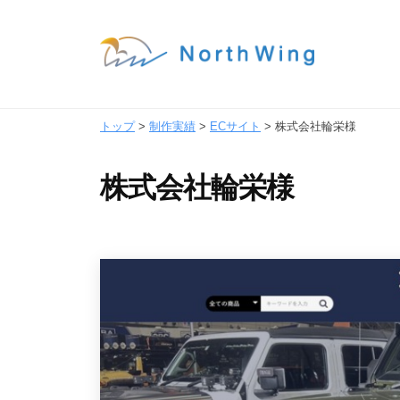
コ
式
会
ン
社
テ
株
N
ン
式
o
ツ
トップ
>
制作実績
>
ECサイト
>
株式会社輪栄様
r
会
へ
t
社
ス
株式会社輪栄様
h
N
キ
W
ッ
o
i
プ
r
n
t
g
｜
h
東
W
京
i
都