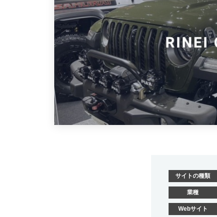
n
渋
g
谷
｜
区
の
東
W
京
e
都
b
渋
集
谷
客
に
区
も
の
強
W
い
サイトの種類
e
ホ
業種
b
ー
集
Webサイト
ム