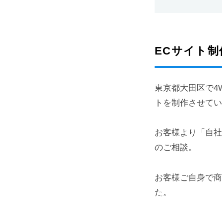
ペ
客
ー
に
ジ
も
制
ECサイト制
強
作
い
会
東京都大田区で4
社
ホ
トを制作させて
ー
ム
お客様より「自社
ペ
のご相談。
ー
ジ
お客様ご自身で
制
た。
作