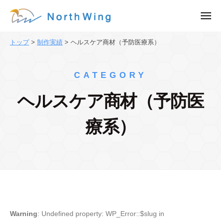
株
ュ
コ
ー
式
メ
ン
会
ニ
株
ュ
テ
社
ー
トップ
>
制作実績
>
ヘルスケア商材（予防医療系）
式
ン
N
会
o
ツ
r
社
へ
CATEGORY
t
N
ス
h
ヘルスケア商材（予防医
o
キ
W
ッ
r
i
療系）
プ
t
n
h
g
｜
W
東
i
京
n
都
g
渋
｜
谷
Warning
: Undefined property: WP_Error::$slug in