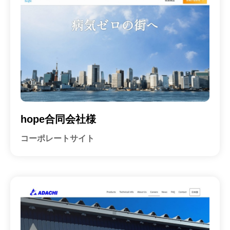
ホ
会
ー
社
ム
ペ
ー
ジ
制
作
会
hope合同会社様
社
コーポレートサイト