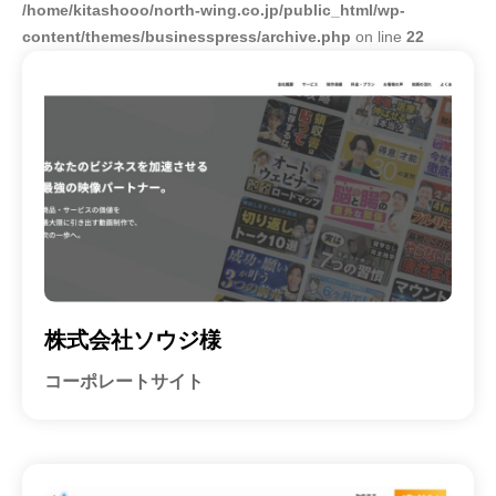
東
区
/home/kitashooo/north-wing.co.jp/public_html/wp-
の
京
content/themes/businesspress/archive.php
on line
22
W
都
e
渋
b
谷
集
区
客
の
に
も
W
強
e
い
b
ホ
集
ー
株式会社ソウジ様
客
ム
に
ペ
コーポレートサイト
ー
も
ジ
強
制
い
作