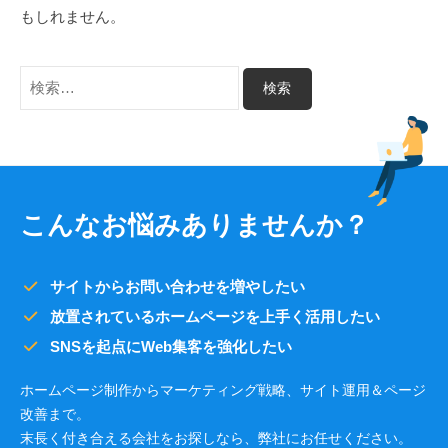
東
区
もしれません。
の
京
W
都
検
e
渋
索:
b
谷
集
区
客
の
に
も
W
こんなお悩みありませんか？
強
e
い
b
ホ
集
サイトからお問い合わせを増やしたい
ー
客
放置されているホームページを上手く活用したい
ム
に
ペ
SNSを起点にWeb集客を強化したい
ー
も
ホームページ制作からマーケティング戦略、サイト運用＆ページ
ジ
強
改善まで。
制
い
末長く付き合える会社をお探しなら、弊社にお任せください。
作