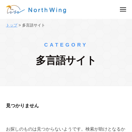
株
ュ
コ
ー
式
メ
ン
会
ニ
株
ュ
テ
社
ー
トップ
>
多言語サイト
式
ン
N
会
o
ツ
r
社
へ
CATEGORY
t
N
ス
h
多言語サイト
o
キ
W
ッ
r
i
プ
t
n
h
g
｜
W
東
i
見つかりません
京
n
都
g
渋
｜
谷
お探しのものは見つからないようです。検索が助けとなるか