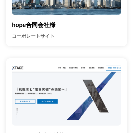
ホ
会
ー
社
ム
hope合同会社様
ペ
ー
コーポレートサイト
ジ
制
作
会
社