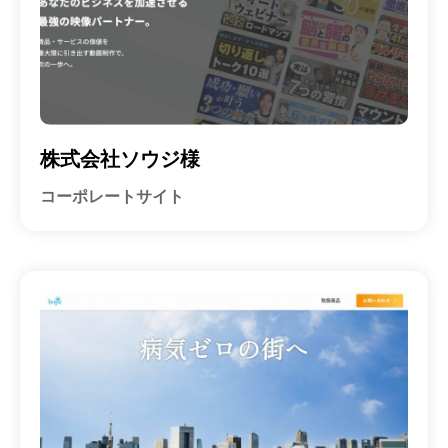
東
区
の
京
W
都
e
渋
b
谷
集
区
客
株式会社ソウジ様
の
に
コーポレートサイト
も
W
強
e
い
b
ホ
集
ー
客
ム
に
ペ
ー
も
ジ
強
制
い
作