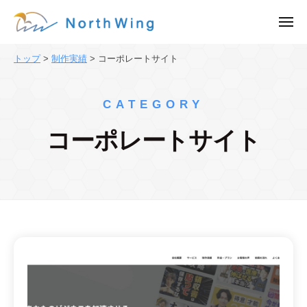
株
ュ
コ
ー
式
メ
ン
会
ニ
株
ュ
テ
社
ー
トップ
>
制作実績
>
コーポレートサイト
式
ン
N
会
o
ツ
r
社
へ
CATEGORY
t
N
ス
h
コーポレートサイト
o
キ
W
ッ
r
i
プ
t
n
h
g
｜
W
東
i
京
n
都
g
渋
｜
谷