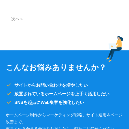
投
次へ »
稿
の
ペ
ー
ジ
送
こんなお悩みありませんか？
り
サイトからお問い合わせを増やしたい
放置されているホームページを上手く活用したい
SNSを起点にWeb集客を強化したい
ホームページ制作からマーケティング戦略、サイト運用＆ページ
改善まで。
末長く付き合える会社をお探しなら、弊社にお任せください。